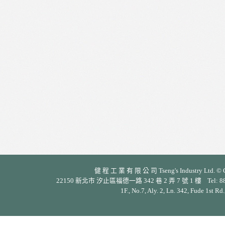
健 程 工 業 有 限 公 司 Tseng's Industry Ltd. © Cop
22150 新北市 汐止區福德一路 342 巷 2 弄 7 號 1 樓 Tel: 886-2-26
1F., No.7, Aly. 2, Ln. 342, Fude 1st Rd