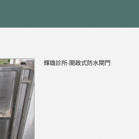
輝雄診所-開啟式防水閘門