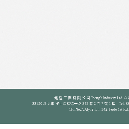
健 程 工 業 有 限 公 司 Tseng's Industry Ltd. © Cop
22150 新北市 汐止區福德一路 342 巷 2 弄 7 號 1 樓 Tel: 886-2-26
1F., No.7, Aly. 2, Ln. 342, Fude 1st Rd